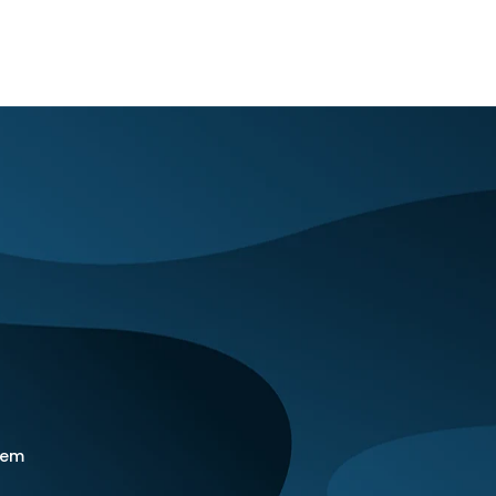
+
−
lem