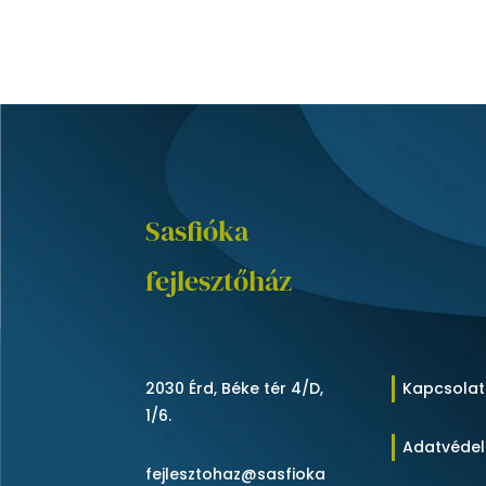
Sasfióka
fejlesztőház
2030 Érd, Béke tér 4/D,
Kapcsolat
1/6.
Adatvéde
fejlesztohaz@sasfioka