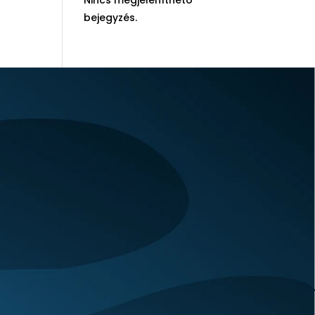
Nincs megjeleníthető
bejegyzés.
©
OpenStreetMap
contributors