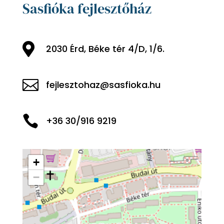
Sasfióka fejlesztőház

2030 Érd, Béke tér 4/D, 1/6.

fejlesztohaz@sasfioka.hu

+36 30/916 9219
+
−