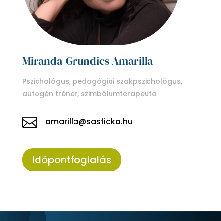
Miranda-Grundics Amarilla
Pszichológus, pedagógiai szakpszichológus,
autogén tréner, szimbólumterapeuta

amarilla@sasfioka.hu
Időpontfoglalás