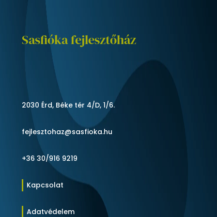
Sasfióka fejlesztőház
2030 Érd, Béke tér 4/D, 1/6.
fejlesztohaz@sasfioka.hu
+36 30/916 9219
Kapcsolat
Adatvédelem