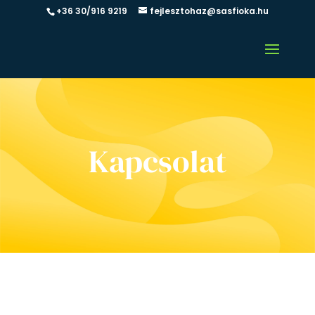
+36 30/916 9219
fejlesztohaz@sasfioka.hu
Kapcsolat