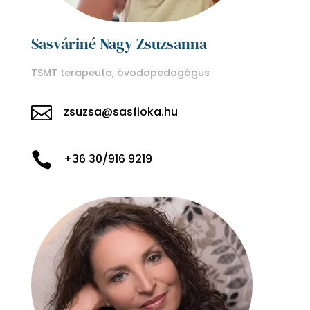
Sasváriné Nagy Zsuzsanna
TSMT terapeuta, óvodapedagógus

zsuzsa@sasfioka.hu

+36 30/916 9219